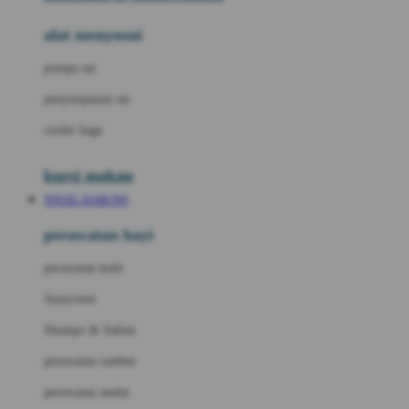
alat menyusui
pompa asi
penyimpanan asi
cooler bags
kursi makan
TOGEL HARI INI
perawatan bayi
perawatan kulit
Sunscreen
Shampo & Sabun
perawatan rambut
perawatan mulut