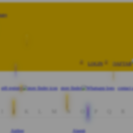
istry
LOGIN
DAFTAR
gift registry
store finder
contact 
I
J
K
L
M
N
O
P
Q
R
Airfree
Alamii