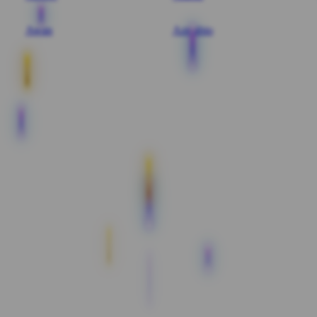
Awan
Azetabio