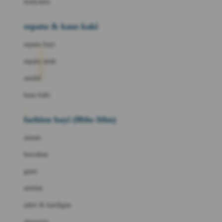
bodysuits
sepatu & kaus kaki
sepatu bayi
sepatu anak
sandal
kaus kaki
fashion bayi (0bln-3thn)
atasan
bawahan
gaun
setelan
jaket & kardigan
aksesoris