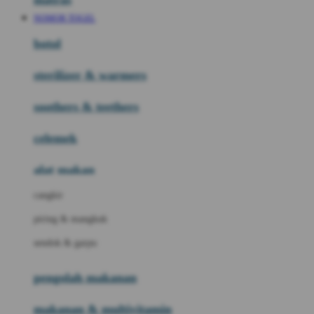
NOMOR TOGEL
botol
sterilizer & warmers
soothers & teethers
celemek
alat makan
cangkir
piring & mangkuk
sendok & garpu
pengolah makanan
makanan & multivitamin