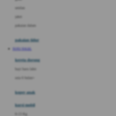
Dae Organics
setelan
Docare
jaket
Doona
pakaian dalam
Down To Earth
Drew
pakaian tidur
Dr. Brown's
TOTO TOGEL
E
kereta dorong
ELC
bayi baru lahir
Ergobaby
usia 6 bulan+
Expert Care
koper anak
Ezyroller
kursi mobil
F
0-13 Kg