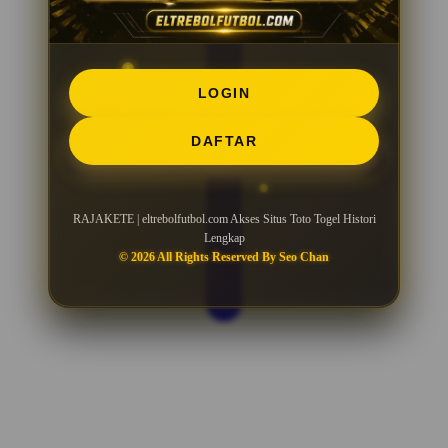
LOGIN
DAFTAR
RAJAKETE | eltrebolfutbol.com Akses Situs Toto Togel Histori
Lengkap
© 2026 All Rights Reserved By Seo Chan