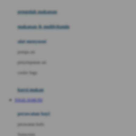
Joie
pengolah makanan
Joolz
Jujube
makanan & multivitamin
K
alat menyusui
Kiddycuts
pompa asi
Kumon
penyimpanan asi
L
cooler bags
Leapfrog
kursi makan
Leclerc
TOGEL HARI INI
Lee Vierra
Lillebaby
perawatan bayi
Little Bird Told Me
perawatan kulit
Little Miss Janis
Sunscreen