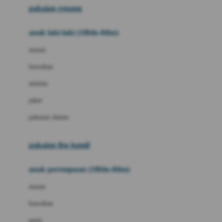
pakaian renang
Bumkins
anak laki-laki (18bln-8thn)
C
atasan
Cetaphil
bawahan
Chicco
setelan
Childlife
jaket
Clevamama
pakaian dalam
Cocolatte
Cottonseeds
pakaian ibu hamil
Cozy N Safe
anak perempuan (18bln-8thn)
Crane
atasan
Cybex
bawahan
D
gaun