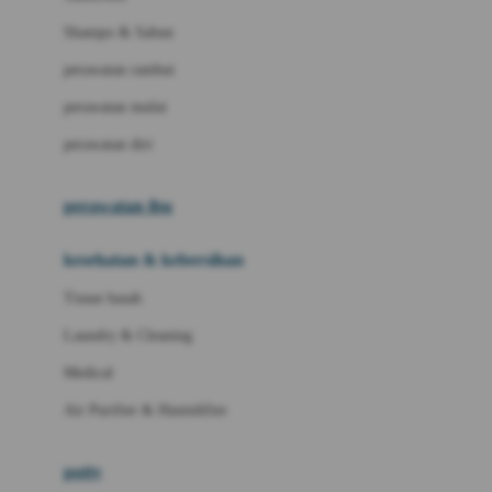
London Taxi
Shampo & Sabun
Love To Dream
perawatan rambut
perawatan mulut
M
perawatan diri
Magformers
Mama's Choice
perawatan ibu
Mamas&Papas
kesehatan & kebersihan
Mamaway
Tissue basah
Maxi Cosi
Laundry & Cleaning
Megabloks
Medical
Micro
Air Purifier & Humidifier
MiDeer
Mimi & Lula
potty
Mini Monkey