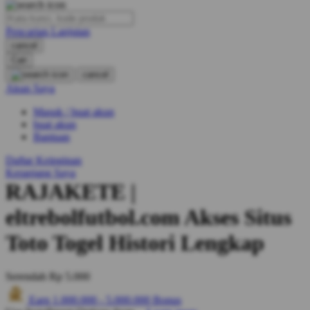
O
Pencarian Lanjutan
Oh Ma Grain
cancel
Okiedog
Cari
cancel
P
Akun Saya
Masuk / buat akun
Peachy
buat akun
Phil & Ted's
Bantuan
Philips Avent
Daftar Keinginan
Keranjang Saya
Pigeon
RAJAKETE |
Playgro
eltrebolfutbol.com Akses Situs
Poled Global
Toto Togel Histori Lengkap
Ponycycle
Serendah
Rp 5.000
Puma
Earn
1.000.000
-
5.000.000
Bonus
Pureats