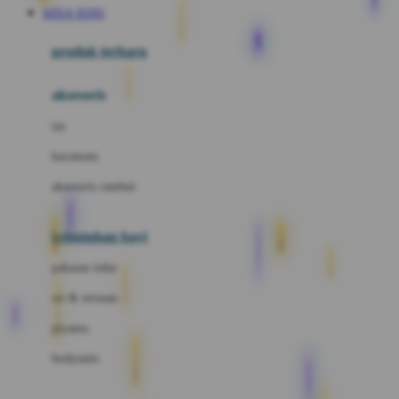
SITUS TOTO
Azetabio
produk terbaru
B
aksesoris
Baabaasheepz
tas
Babiators
kacamata
Baby Dove
aksesoris rambut
Baby Jogger
Baby Rovega
kebutuhan bayi
Babybee
pakaian tidur
Banana Boat
set & terusan
Banz
piyama
Barbie
bodysuits
Beaba