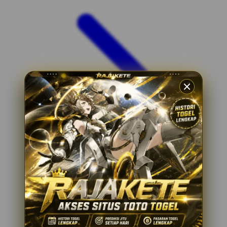
Xootz
Y
Yamatoya
Z
Zaxy
Zoggs
0-9
4Moms
59S