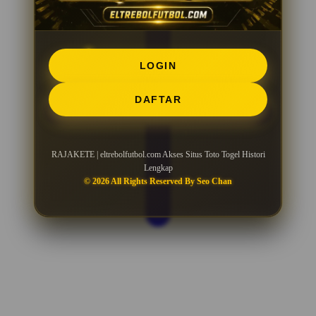
LOGIN
DAFTAR
RAJAKETE | eltrebolfutbol.com Akses Situs Toto Togel Histori
Lengkap
© 2026 All Rights Reserved By Seo Chan