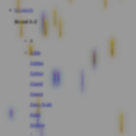
RAJAKETE
Brand A-Z
A
Addo
Adidas
Airfree
Alamii
Amara
Aqua Scale
Asics
Aveeno
Awan