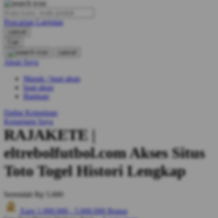
O
Pencarian Lanjutan
Oh Ma Grain
cancel
Okiedog
Cari
cancel
P
Akun Saya
Masuk / buat akun
Peachy
buat akun
Phil & Ted's
Bantuan
Philips Avent
Daftar Keinginan
Keranjang Saya
Pigeon
RAJAKETE |
Playgro
eltrebolfutbol.com Akses Situs
Poled Global
Toto Togel Histori Lengkap
Ponycycle
Serendah
Rp 5.000
Puma
Earn
1.000.000
-
5.000.000
Bonus
Pureats