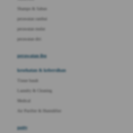
London Taxi
Shampo & Sabun
Love To Dream
perawatan rambut
perawatan mulut
M
perawatan diri
Magformers
Mama's Choice
perawatan ibu
Mamas&Papas
kesehatan & kebersihan
Mamaway
Tissue basah
Maxi Cosi
Laundry & Cleaning
Megabloks
Medical
Micro
Air Purifier & Humidifier
MiDeer
Mimi & Lula
potty
Mini Monkey