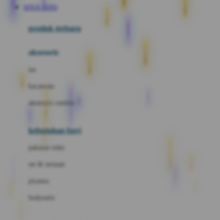
SITUS TOTO
Azetabio
produk terbaru
B
aksesoris
Baabaasheepz
tas
Babiators
kacamata
Baby Dove
aksesoris rambut
Baby Jogger
Baby Rovega
kebutuhan bayi
Babybee
pakaian tidur
Banana Boat
set & terusan
Banz
piyama
Barbie
bodysuits
Beaba