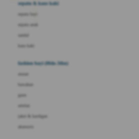
Beauty Barn
sepatu & kaus kaki
Bio Oil
sepatu bayi
Biolane
sepatu anak
Bite Fighters
sandal
Bizzi Growin
kaus kaki
Blackmores
fashion bayi (0bln-3thn)
Blooming Marvellous
atasan
Bonnels
bawahan
Bravado
gaun
Bruder
setelan
Brush Baby
jaket & kardigan
Buds Organics
aksesoris
Bugaboo
Buggygear