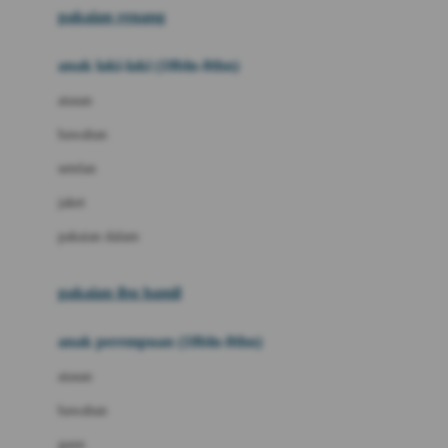
pakaian renang
Bumkins
anak laki-laki (18bln-8thn)
C
atasan
Cetaphil
bawahan
Chicco
setelan
Childlife
jaket
Clevamama
pakaian dalam
Cocolatte
Cottonseeds
pakaian ibu hamil
Cozy N Safe
anak perempuan (18bln-8thn)
Crane
atasan
Cybex
bawahan
D
gaun