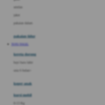
Dae Organics
setelan
Docare
jaket
Doona
pakaian dalam
Down To Earth
Drew
pakaian tidur
Dr. Brown's
TOTO TOGEL
E
kereta dorong
ELC
bayi baru lahir
Ergobaby
usia 6 bulan+
Expert Care
koper anak
Ezyroller
kursi mobil
F
0-13 Kg