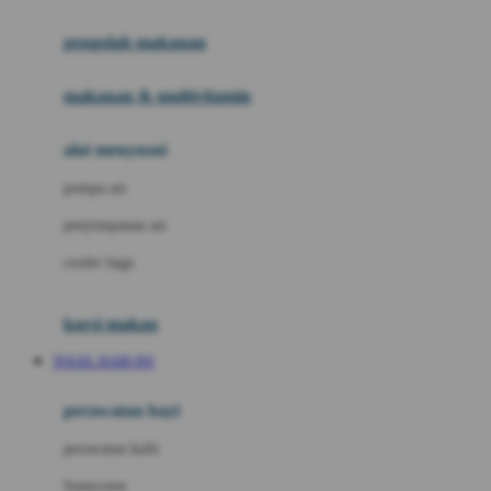
Joie
pengolah makanan
Joolz
Jujube
makanan & multivitamin
K
alat menyusui
Kiddycuts
pompa asi
Kumon
penyimpanan asi
L
cooler bags
Leapfrog
kursi makan
Leclerc
TOGEL HARI INI
Lee Vierra
Lillebaby
perawatan bayi
Little Bird Told Me
perawatan kulit
Little Miss Janis
Sunscreen