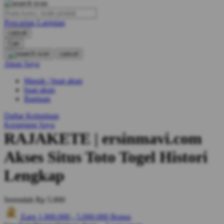
O
Pencarian Lanjutan
Oh Ma Grain
cancel
Okiedog
Cari
cancel
P
Akun Saya
Masuk / buat akun
Peachy
buat akun
Phil & Ted's
Bantuan
Philips Avent
Daftar Keinginan
Keranjang Saya
Pigeon
RAJAKETE | ersinmavi.com
Playgro
Akses Situs Toto Togel Histori
Poled Global
Lengkap
Ponycycle
Serendah
Rp 5.000
Puma
Earn
1.000.000
-
5.000.000
Bonus
Pureats